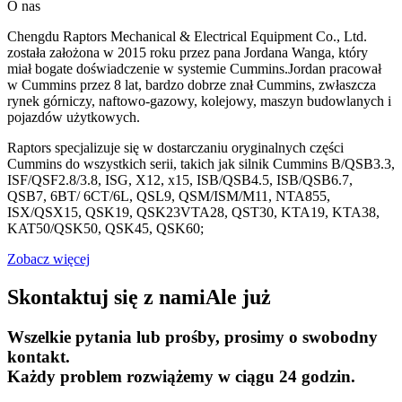
O nas
Chengdu Raptors Mechanical & Electrical Equipment Co., Ltd.
została założona w 2015 roku przez pana Jordana Wanga, który
miał bogate doświadczenie w systemie Cummins.Jordan pracował
w Cummins przez 8 lat, bardzo dobrze znał Cummins, zwłaszcza
rynek górniczy, naftowo-gazowy, kolejowy, maszyn budowlanych i
pojazdów użytkowych.
Raptors specjalizuje się w dostarczaniu oryginalnych części
Cummins do wszystkich serii, takich jak silnik Cummins B/QSB3.3,
ISF/QSF2.8/3.8, ISG, X12, x15, ISB/QSB4.5, ISB/QSB6.7,
QSB7, 6BT/ 6CT/6L, QSL9, QSM/ISM/M11, NTA855,
ISX/QSX15, QSK19, QSK23VTA28, QST30, KTA19, KTA38,
KAT50/QSK50, QSK45, QSK60;
Zobacz więcej
Skontaktuj się z nami
Ale już
Wszelkie pytania lub prośby, prosimy o swobodny
kontakt.
Każdy problem rozwiążemy w ciągu 24 godzin.