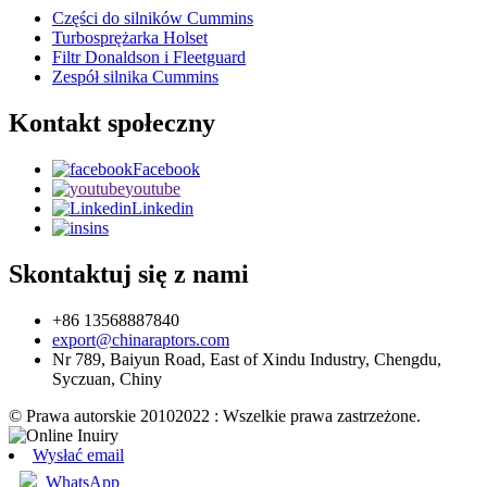
Części do silników Cummins
Turbosprężarka Holset
Filtr Donaldson i Fleetguard
Zespół silnika Cummins
Kontakt społeczny
Facebook
youtube
Linkedin
ins
Skontaktuj się z nami
+86 13568887840
export@chinaraptors.com
Nr 789, Baiyun Road, East of Xindu Industry, Chengdu,
Syczuan, Chiny
© Prawa autorskie 20102022 : Wszelkie prawa zastrzeżone.
Wysłać email
WhatsApp