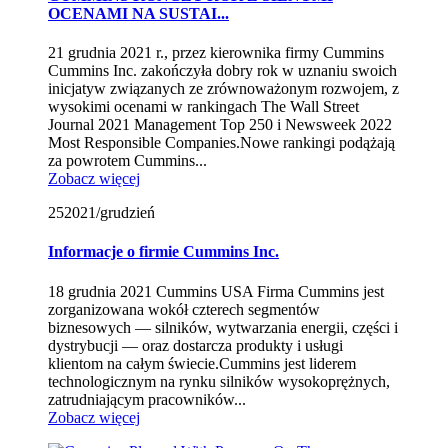
OCENAMI NA SUSTAI...
21 grudnia 2021 r., przez kierownika firmy Cummins
Cummins Inc. zakończyła dobry rok w uznaniu swoich
inicjatyw związanych ze zrównoważonym rozwojem, z
wysokimi ocenami w rankingach The Wall Street
Journal 2021 Management Top 250 i Newsweek 2022
Most Responsible Companies.Nowe rankingi podążają
za powrotem Cummins...
Zobacz więcej
25
2021/grudzień
Informacje o firmie Cummins Inc.
18 grudnia 2021 Cummins USA Firma Cummins jest
zorganizowana wokół czterech segmentów
biznesowych — silników, wytwarzania energii, części i
dystrybucji — oraz dostarcza produkty i usługi
klientom na całym świecie.Cummins jest liderem
technologicznym na rynku silników wysokoprężnych,
zatrudniającym pracowników...
Zobacz więcej