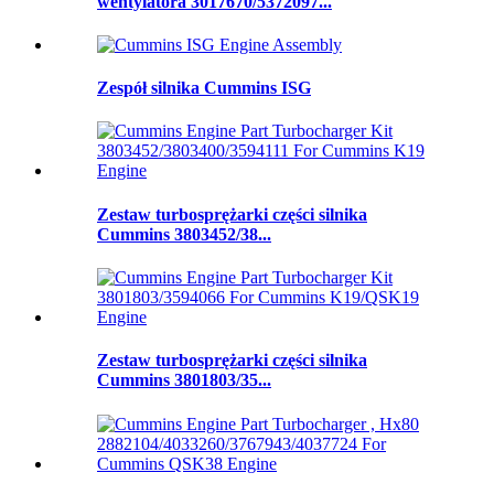
wentylatora 3017670/5372097...
Zespół silnika Cummins ISG
Zestaw turbosprężarki części silnika
Cummins 3803452/38...
Zestaw turbosprężarki części silnika
Cummins 3801803/35...