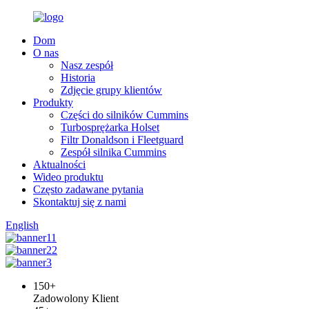
Dom
O nas
Nasz zespół
Historia
Zdjęcie grupy klientów
Produkty
Części do silników Cummins
Turbosprężarka Holset
Filtr Donaldson i Fleetguard
Zespół silnika Cummins
Aktualności
Wideo produktu
Często zadawane pytania
Skontaktuj się z nami
English
150
+
Zadowolony Klient